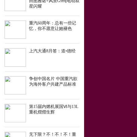
田图雅诺+风景G9纯电动双
星闪耀
重汽60周年：总有一些记
忆，你不愿意让她褪色
上汽大通8月签：道•德经
争创中国名片 中国重汽欲
为海外客户共建产品标准
第15届内燃机展国Ⅵ与13L
重机熠熠生辉
无下限？不！不！不！重