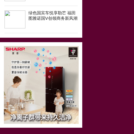
绿色国宾车悦享勒芒 福田
图雅诺国Ⅴ创领商务新风潮