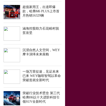
超值家用王，出道即爆
款，哈弗M6 PLUS上市首
月热销16329辆
涵海控股助力石花峪村脱
贫攻坚
沉浸自然人文空间，WEY
摩卡演绎未来座舱
一场万里征途，见证未来
已来 WEY咖啡智驾以革命
突破造就全新时代
突破行业技术壁垒 第三代
哈弗H6以十大进阶科技引
领SUV全新时代