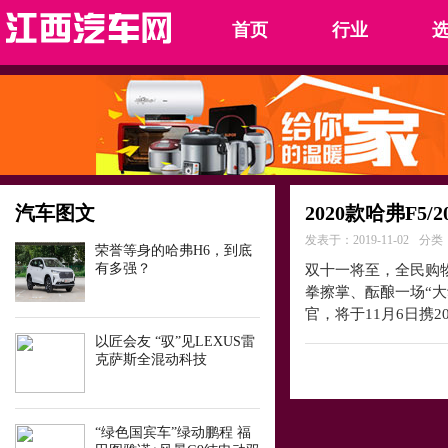
首页
行业
汽车图文
2020款哈弗F5
发表于：2019-11-02
分类
荣誉等身的哈弗H6，到底
有多强？
双十一将至，全民购
拳擦掌、酝酿一场“大动
官，将于11月6日携20
以匠会友 “驭”见LEXUS雷
克萨斯全混动科技
“绿色国宾车”绿动鹏程 福