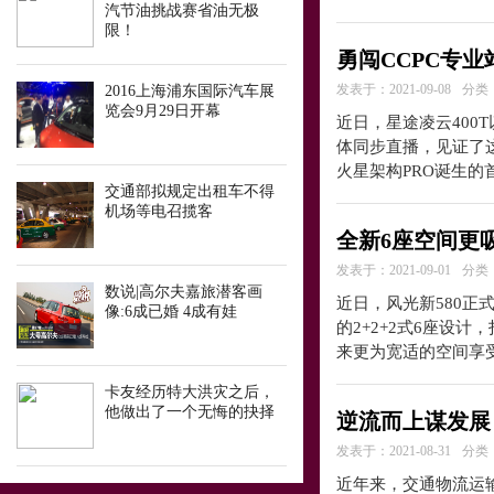
汽节油挑战赛省油无极
限！
勇闯CCPC专业
发表于：2021-09-08
分类
2016上海浦东国际汽车展
览会9月29日开幕
近日，星途凌云400T
体同步直播，见证了这
火星架构PRO诞生的
交通部拟规定出租车不得
机场等电召揽客
全新6座空间更吸
发表于：2021-09-01
分类
数说|高尔夫嘉旅潜客画
近日，风光新580正
像:6成已婚 4成有娃
的2+2+2式6座设
来更为宽适的空间享
卡友经历特大洪灾之后，
他做出了一个无悔的抉择
逆流而上谋发展
发表于：2021-08-31
分类
近年来，交通物流运