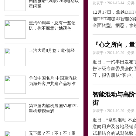
田图雅诺+风景G9纯电动双
发表于：2021-12-14
分类
星闪耀
12月17日，拿铁D
能DHT与咖啡智能
重汽60周年：总有一些记
全面转型。据悉，拿
忆，你不愿意让她褪色
『心之所向，量
上汽大通8月签：道•德经
发表于：2021-10-29
分类
近日，一汽丰田发布了
告评级专家委员会的
守，报告册从“客户
争创中国名片 中国重汽欲
为海外客户共建产品标准
智能混动与高阶
街
第15届内燃机展国Ⅵ与13L
发表于：2021-10-29
分类
重机熠熠生辉
近日，“拿铁混动 
意向用户及各地经销
试相结合的试驾体验
无下限？不！不！不！重