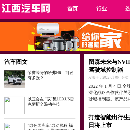
首页
行业
汽车图文
图森未来与NVI
驾驶域控制器
荣誉等身的哈弗H6，到底
发表于：2022-01-06
分类
有多强？
2022 年 1 月 4 日
深化战略合作伙伴关
驶域控制器。该产品将搭
以匠会友 “驭”见LEXUS雷
克萨斯全混动科技
打造智能出行生态
日将上市
“绿色国宾车”绿动鹏程 福