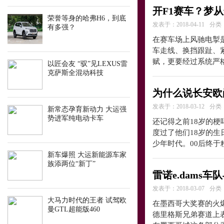
开F1赛车？梦
荣誉等身的哈弗H6，到底
发表于：2018-04-11
分类
有多强？
在赛车场上风驰电掣
车走线、换挡跟趾、
赋，更要经过系统严格
以匠会友 “驭”见LEXUS雷
克萨斯全混动科技
为什么说长安欧尚
发表于：2018-03-12
分类
新常态孕育新动力 大运强
势进军纯电动卡车
还记得之前18岁的梗吗
度过了他们18岁的生
少年时代。00后终于
新车爆照 大运新能源车家
族添两位“新丁”
雷诺e.dams
发表于：2018-03-07
分类
大马力时代的王者 试驾欧
在墨西哥大奖赛的火爆氛围
曼GTL超能版460
德里格斯兄弟赛道上表