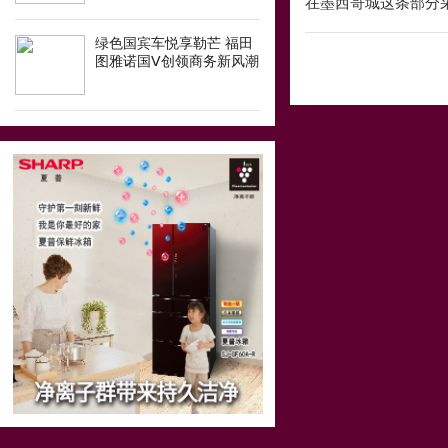
在墨西哥城这条部分采用
绿色国宾车悦享勒芒 福田
图雅诺国Ⅴ创领商务新风潮