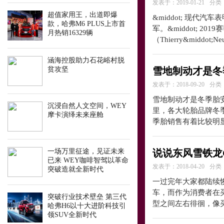
发表于：2019-01-21
分类
超值家用王，出道即爆
&middot; 现代
款，哈弗M6 PLUS上市首
军。&middot; 2
月热销16329辆
（Thierry&middot
涵海控股助力石花峪村脱
贫攻坚
雪地制动才是冬
发表于：2018-09-20
分类
雪地制动才是冬季胎
沉浸自然人文空间，WEY
里，各大轮胎品牌冬
摩卡演绎未来座舱
季胎销售有着比较明
一场万里征途，见证未来
说说东风雪铁龙C
已来 WEY咖啡智驾以革命
发表于：2018-04-20
分类
突破造就全新时代
一过完年大家都陆续
车，而作为消费者在
突破行业技术壁垒 第三代
型之间左右徘徊，像
哈弗H6以十大进阶科技引
领SUV全新时代