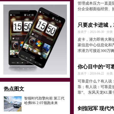
管理成本压力一直是
分企业都面临经营、
只要皮卡进城，就
发表于：2021-06-30
分类
皮卡，潜力即将大释
家信息中心信息化和产
求潜力可接近300万
你心目中的“可
发表于：2019-04-22
分类
可靠是什么？有人说
靠；有人说：可靠是放心和
热点图文
靠”。 东风天龙KL
智领时代劲擎向前 第三代
哈弗H6 2.0T领跑未来
剑指冠军 现代