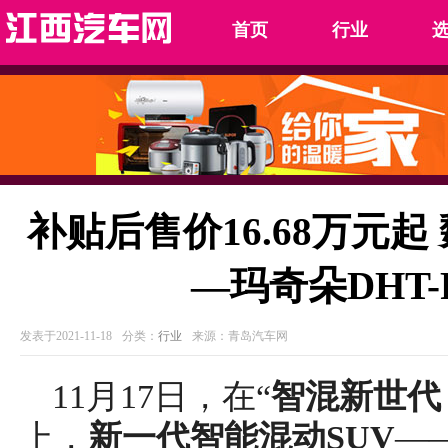
首页
行业
补贴后售价16.68万元起
—玛奇朵DHT-
发表于2021-11-18
分类：
行业
来源：青岛汽车网
11月17日，在“
智混新世代
上，
新一代
智能混动
SUV
—