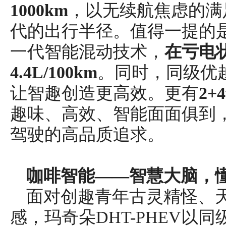
1
0
00
km
，以无续航焦虑的满
代的出行半径。值得一提的是，
一代智能混动技术，
在亏电
4.
4
L/
100km
。同时，同级优
让智趣创造更高效。更有
2
趣味、高效、智能面面俱到
驾驶的高品质追求。
咖啡
智能——智慧大脑，
面对创趣青年古灵精怪、
感，玛奇朵DHT-PHEV以